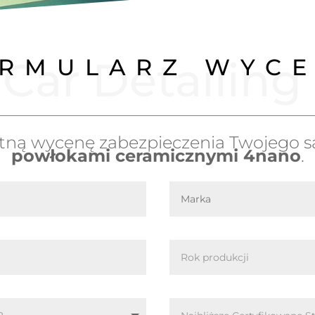
Car Detailing
RMULARZ WYC
atną wycenę zabezpieczenia Twojeg
powłokami ceramicznymi 4nano
.