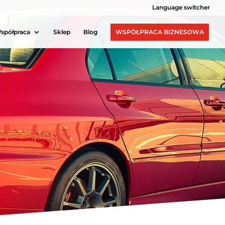
Language switcher
spółpraca
Sklep
Blog
WSPÓŁPRACA BIZNESOWA